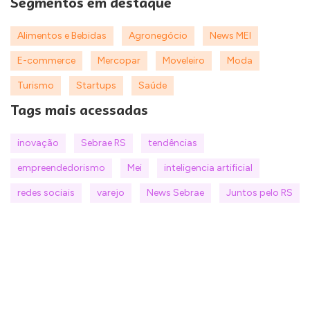
Segmentos em destaque
Alimentos e Bebidas
Agronegócio
News MEI
E-commerce
Mercopar
Moveleiro
Moda
Turismo
Startups
Saúde
Tags mais acessadas
inovação
Sebrae RS
tendências
empreendedorismo
Mei
inteligencia artificial
redes sociais
varejo
News Sebrae
Juntos pelo RS