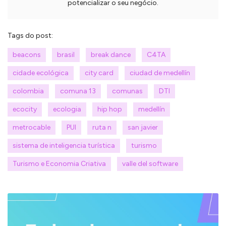
potencializar o seu negócio.
Tags do post:
beacons
brasil
break dance
C4TA
cidade ecológica
city card
ciudad de medellín
colombia
comuna 13
comunas
DTI
ecocity
ecologia
hip hop
medellín
metrocable
PUI
ruta n
san javier
sistema de inteligencia turística
turismo
Turismo e Economia Criativa
valle del software