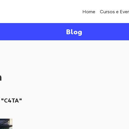
Home
Cursos e Eve
Blog
a
"C4TA"