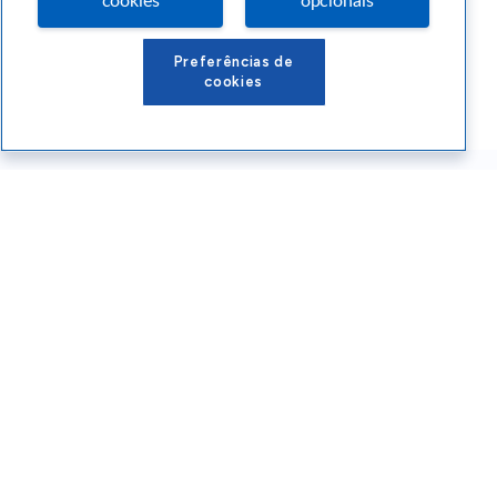
cookies
opcionais
Preferências de
cookies
Conteúdos Sebrae RS
Atendimento
Institucional
Siga o SEBRAE RS