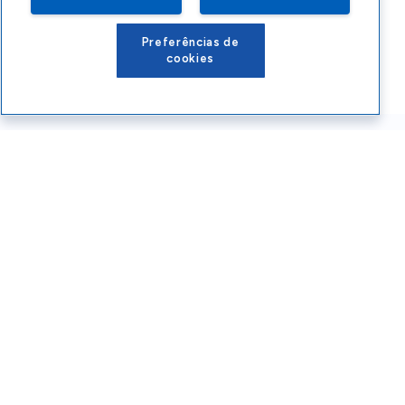
Preferências de
cookies
Conteúdos Sebrae RS
Atendimento
Institucional
Siga o SEBRAE RS
Você também pode nos ligar