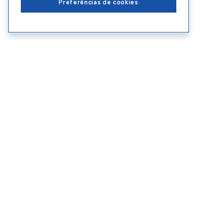
Preferências de cookies
Conteúdos Sebrae RS
Ate
Blog
Enco
Cursos
Ouvid
Eventos
Polít
Consultorias
Contr
SEBRAE RS © Copyright 2026 - Todos os di