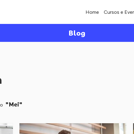
Home
Cursos e Eve
Blog
a
"Mei"
mo