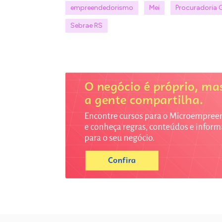
empreendedorismo
Mei
Procuradoria 
Sebrae RS