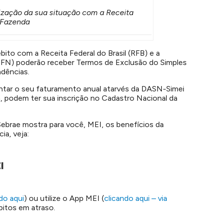
rização da sua situação com a Receita
a Fazenda
ito com a Receita Federal do Brasil (RFB) e a
GFN) poderão receber Termos de Exclusão do Simples
ndências.
entar o seu faturamento anual atarvés da DASN-Simei
a, podem ter sua inscrição no Cadastro Nacional da
Sebrae mostra para você, MEI, os benefícios da
ia, veja:
I
do aqui
) ou utilize o App MEI (
clicando aqui – via
bitos em atraso.