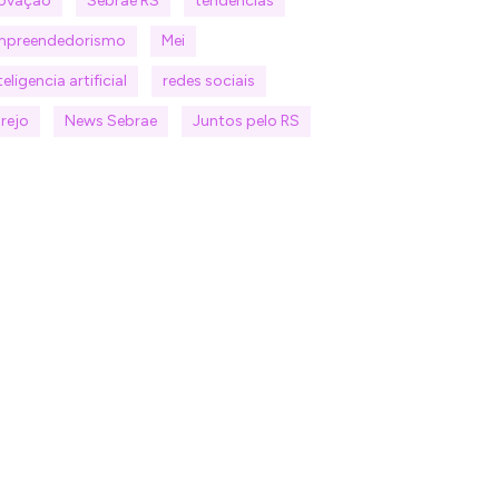
novação
Sebrae RS
tendências
mpreendedorismo
Mei
teligencia artificial
redes sociais
rejo
News Sebrae
Juntos pelo RS