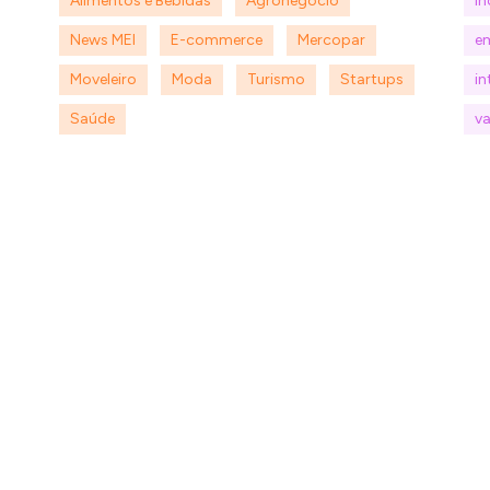
Alimentos e Bebidas
Agronegócio
i
News MEI
E-commerce
Mercopar
e
Moveleiro
Moda
Turismo
Startups
in
Saúde
va