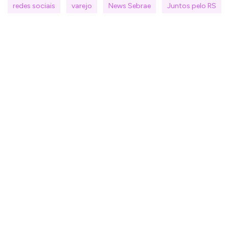
redes sociais
varejo
News Sebrae
Juntos pelo RS