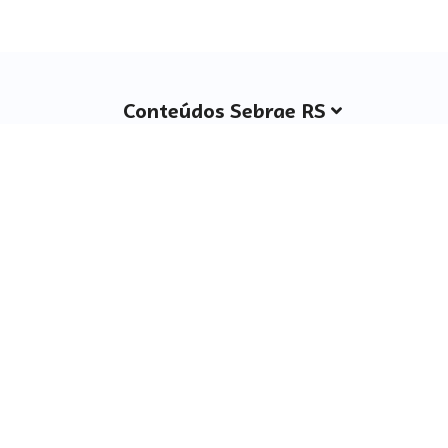
Conteúdos Sebrae RS
Atendimento
Institucional
Siga o SEBRAE RS
Você também pode nos ligar
0800 570 0800
Whatsapp: (51) 32165000