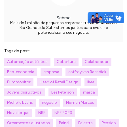
Sebrae
Mais de 1 milhão de pequenas empresas transformadas no
Rio Grande do Sul. Estamos juntos para evoluir e
potencializar o seu negócio.
Tags do post:
Automação autêntica
Cobertura
Colaborador
Eco-economia
empresa
eoffroy van Raendick
Euromonitor
Head of Retail Design
Ikea
Jovens disruptivos.
Lee Peterson
marca
Michelle Evans
negocio
Neiman Marcus
Nova Iorque
NRF
NRF 2023
Orçamentos ajustados
Painel
Palestra
Pepsico