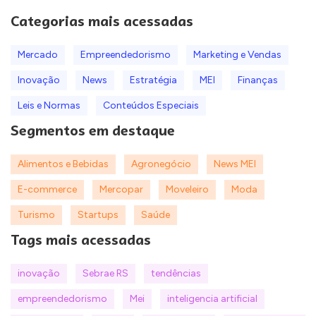
Categorias mais acessadas
Mercado
Empreendedorismo
Marketing e Vendas
Inovação
News
Estratégia
MEI
Finanças
Leis e Normas
Conteúdos Especiais
Segmentos em destaque
Alimentos e Bebidas
Agronegócio
News MEI
E-commerce
Mercopar
Moveleiro
Moda
Turismo
Startups
Saúde
Tags mais acessadas
inovação
Sebrae RS
tendências
empreendedorismo
Mei
inteligencia artificial