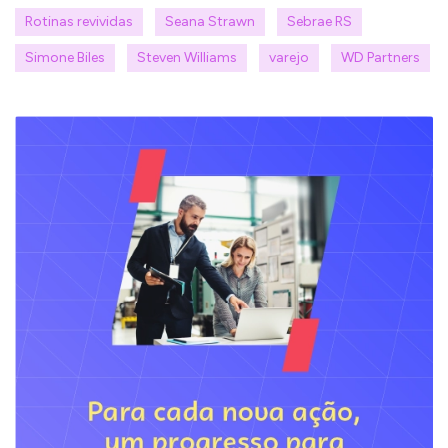
Rotinas revividas
Seana Strawn
Sebrae RS
Simone Biles
Steven Williams
varejo
WD Partners