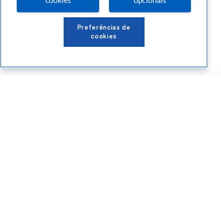
cookies
opcionais
Preferências de
cookies
Conteúdos Sebrae RS
Atendimento
Institucional
Siga o SEBRAE RS