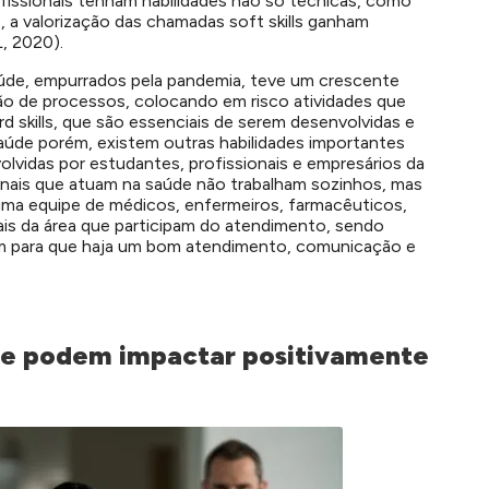
fissionais tenham habilidades não só técnicas, como
 valorização das chamadas soft skills ganham
, 2020).
aúde, empurrados pela pandemia, teve um crescente
ação de processos, colocando em risco atividades que
skills, que são essenciais de serem desenvolvidas e
úde porém, existem outras habilidades importantes
lvidas por estudantes, profissionais e empresários da
ionais que atuam na saúde não trabalham sozinhos, mas
uma equipe de médicos, enfermeiros, farmacêuticos,
ais da área que participam do atendimento, sendo
cam para que haja um bom atendimento, comunicação e
 que podem impactar positivamente