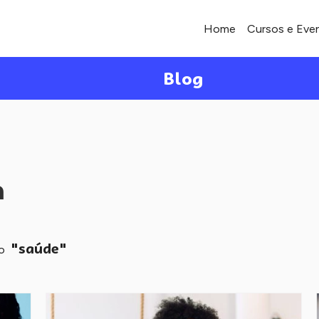
Home
Cursos e Eve
Blog
a
"saúde"
mo