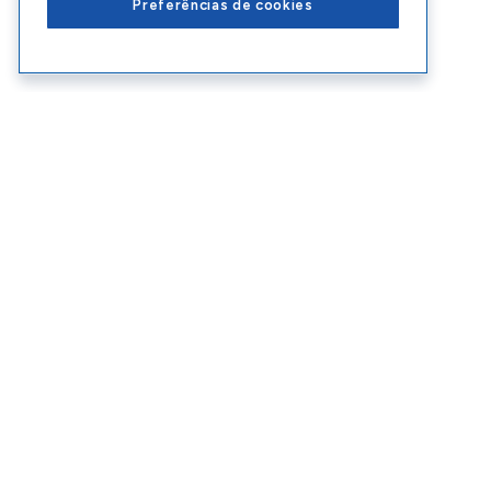
Preferências de cookies
Conteúdos Sebrae RS
Ate
Blog
Enco
Cursos
Ouvid
Eventos
Polít
Consultorias
Contr
SEBRAE RS © Copyright 2026 - Todos os di