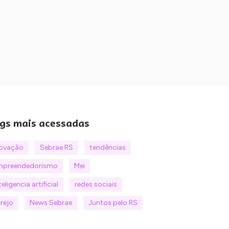
gs mais acessadas
novação
Sebrae RS
tendências
mpreendedorismo
Mei
teligencia artificial
redes sociais
rejo
News Sebrae
Juntos pelo RS