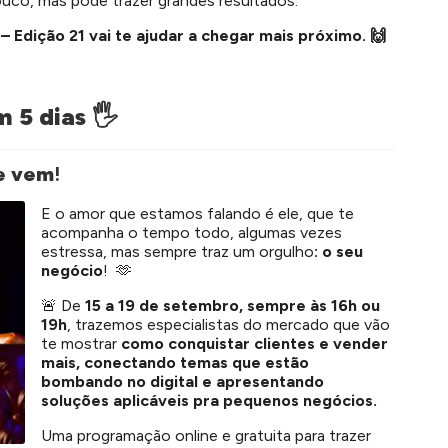
uco, mas pode trazer grandes resultados.
– Edição 21 vai te ajudar a chegar mais próximo.
🙌
m 5 dias
🖐️
le vem
!
E o amor que estamos falando é ele, que te
acompanha o tempo todo, algumas vezes
estressa, mas sempre traz um orgulho
: o seu
negócio
! 🫶
🚨 De
15 a 19 de setembro, sempre às 16h ou
19h
, trazemos especialistas do mercado que vão
te mostrar
como conquistar clientes e vender
mais, conectando temas que estão
bombando no digital e apresentando
soluções aplicáveis pra pequenos negócios.
Uma programação online e gratuita para trazer