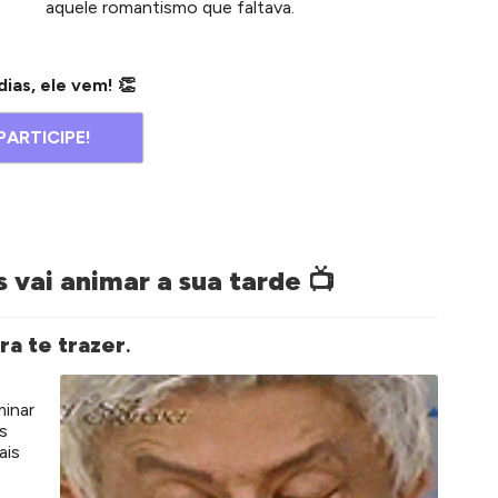
aquele romantismo que faltava.
dias, ele vem!
👏
PARTICIPE!
s vai animar a sua tarde
📺
ra te trazer
.
minar
os
ais