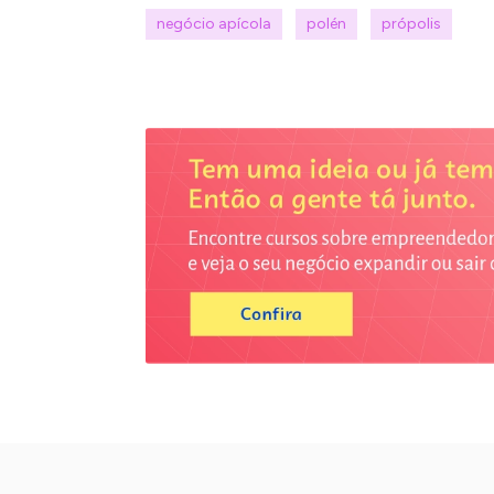
negócio apícola
polén
própolis