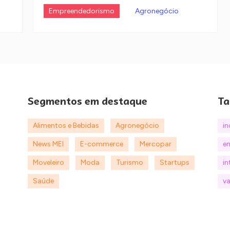
Empreendedorismo
Agronegócio
Segmentos em destaque
Ta
Alimentos e Bebidas
Agronegócio
i
News MEI
E-commerce
Mercopar
e
Moveleiro
Moda
Turismo
Startups
in
Saúde
va