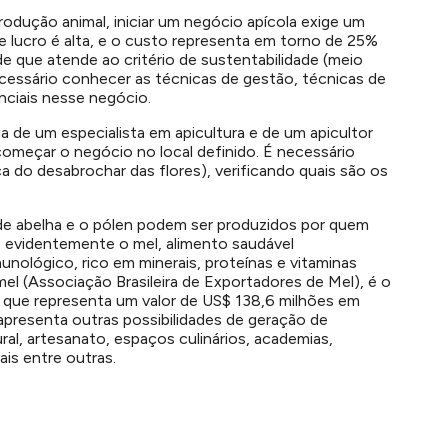
dução animal, iniciar um negócio apícola exige um
 lucro é alta, e o custo representa em torno de 25%
de que atende ao critério de sustentabilidade (meio
cessário conhecer as técnicas de gestão, técnicas de
nciais nesse negócio.
a de um especialista em apicultura e de um apicultor
e começar o negócio no local definido. É necessário
ca do desabrochar das flores), verificando quais são os
ra de abelha e o pólen podem ser produzidos por quem
é evidentemente o mel, alimento saudável
nológico, rico em minerais, proteínas e vitaminas
mel (Associação Brasileira de Exportadores de Mel), é o
 que representa um valor de US$ 138,6 milhões em
apresenta outras possibilidades de geração de
al, artesanato, espaços culinários, academias,
ais entre outras.