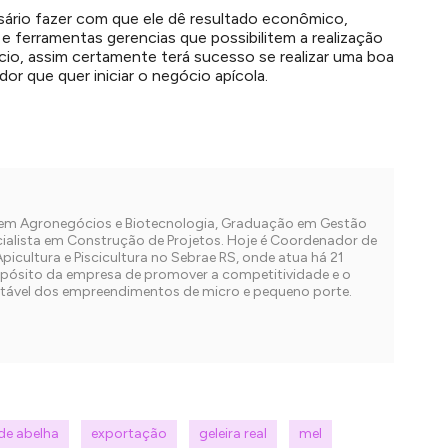
sário fazer com que ele dê resultado econômico,
e ferramentas gerencias que possibilitem a realização
io, assim certamente terá sucesso se realizar uma boa
or que quer iniciar o negócio apícola.
em Agronegócios e Biotecnologia, Graduação em Gestão
ialista em Construção de Projetos. Hoje é Coordenador de
Apicultura e Piscicultura no Sebrae RS, onde atua há 21
pósito da empresa de promover a competitividade e o
tável dos empreendimentos de micro e pequeno porte.
de abelha
exportação
geleira real
mel