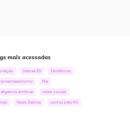
gs mais acessadas
novação
Sebrae RS
tendências
mpreendedorismo
Mei
teligencia artificial
redes sociais
rejo
News Sebrae
Juntos pelo RS