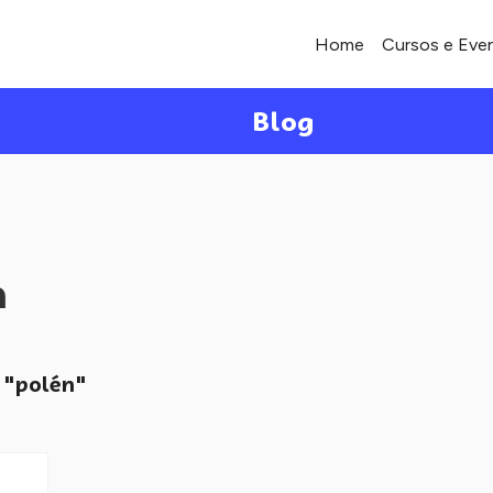
Home
Cursos e Eve
Blog
a
"polén"