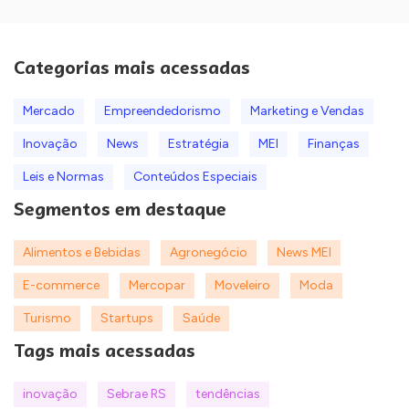
Categorias mais acessadas
Mercado
Empreendedorismo
Marketing e Vendas
Inovação
News
Estratégia
MEI
Finanças
Leis e Normas
Conteúdos Especiais
Segmentos em destaque
Alimentos e Bebidas
Agronegócio
News MEI
E-commerce
Mercopar
Moveleiro
Moda
Turismo
Startups
Saúde
Tags mais acessadas
inovação
Sebrae RS
tendências