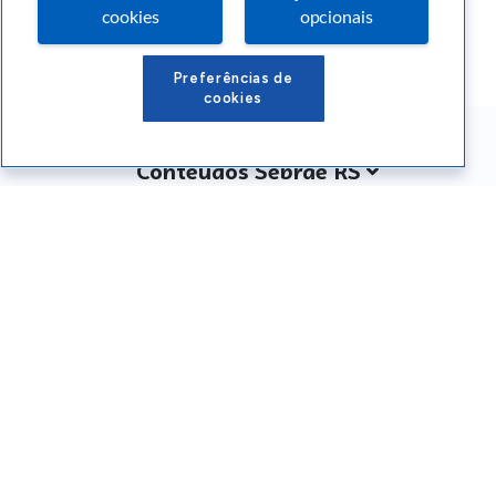
cookies
opcionais
Preferências de
cookies
Conteúdos Sebrae RS
Atendimento
Institucional
Siga o SEBRAE RS
Você também pode nos ligar
0800 570 0800