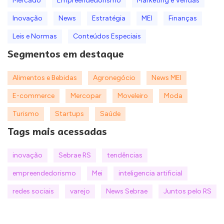
Mercado
Empreendedorismo
Marketing e Vendas
Inovação
News
Estratégia
MEI
Finanças
Leis e Normas
Conteúdos Especiais
Segmentos em destaque
Alimentos e Bebidas
Agronegócio
News MEI
E-commerce
Mercopar
Moveleiro
Moda
Turismo
Startups
Saúde
Tags mais acessadas
inovação
Sebrae RS
tendências
empreendedorismo
Mei
inteligencia artificial
redes sociais
varejo
News Sebrae
Juntos pelo RS