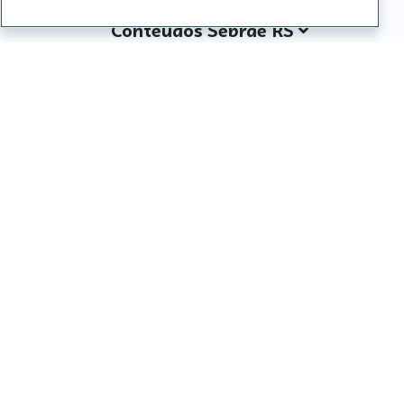
Conteúdos Sebrae RS
Atendimento
Institucional
Siga o SEBRAE RS
Você também pode nos ligar
0800 570 0800
Whatsapp: (51) 32165000
SEBRAE RS © Copyright 2026 - Todos os direitos
reservados
Desenvolvido por