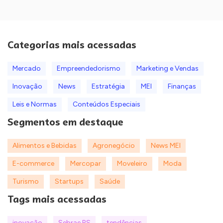
Categorias mais acessadas
Mercado
Empreendedorismo
Marketing e Vendas
Inovação
News
Estratégia
MEI
Finanças
Leis e Normas
Conteúdos Especiais
Segmentos em destaque
Alimentos e Bebidas
Agronegócio
News MEI
E-commerce
Mercopar
Moveleiro
Moda
Turismo
Startups
Saúde
Tags mais acessadas
inovação
Sebrae RS
tendências