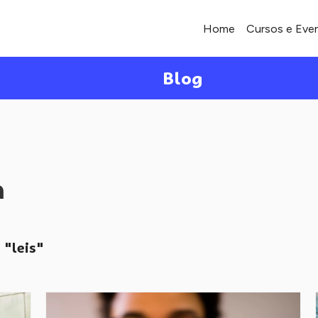
Home
Cursos e Eve
Blog
a
"leis"
o