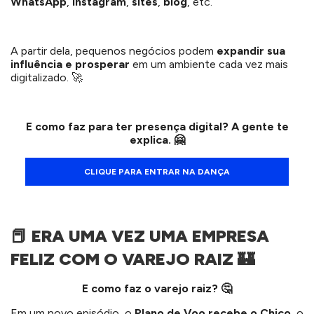
WhatsApp
,
Instagram
,
sites
,
blog
, etc.
A partir dela, pequenos negócios podem
expandir sua
influência e prosperar
em um ambiente cada vez mais
digitalizado. 🚀
E como faz para ter presença digital? A gente te
explica.
🤗
CLIQUE PARA ENTRAR NA DANÇA
📕 ERA UMA VEZ UMA EMPRESA
FELIZ COM O VAREJO RAIZ 🏰
E como faz o varejo raiz?
🤔
Em um novo episódio, o
Plano de Voo recebe o Chico
, o