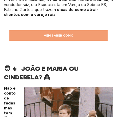
vendedor raiz, e o Especialista em Varejo do Sebrae RS,
Fabiano Zortea, que trazem
dicas de como atrair
clientes com o varejo
raiz
.
VEM SABER COMO
🧑 👧 JOÃO E MARIA OU
CINDERELA? 👸
Não é
conto
de
fadas
mas
tem