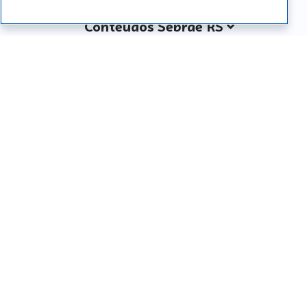
Conteúdos Sebrae RS
Atendimento
Institucional
Siga o SEBRAE RS
Você também pode nos ligar
0800 570 0800
Whatsapp: (51) 32165000
SEBRAE RS © Copyright 2026 - Todos os direitos
reservados