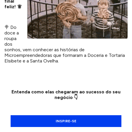
final
feliz!
🧚
🍭 Do
doce a
roupa
dos
sonhos, vem conhecer as histórias de
Microempreendedoras que formaram a Doceria e Tortaria
Elsibete e a Santa Ovelha.
Entenda como elas chegaram ao sucesso do seu
negócio
👇
INSPIRE-SE