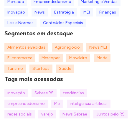
Mercado
Empreendedorismo
Marketing e Vendas
Inovação
News
Estratégia
MEI
Finanças
Leis e Normas
Conteúdos Especiais
Segmentos em destaque
Alimentos e Bebidas
Agronegócio
News MEI
E-commerce
Mercopar
Moveleiro
Moda
Turismo
Startups
Saúde
Tags mais acessadas
inovação
Sebrae RS
tendências
empreendedorismo
Mei
inteligencia artificial
redes sociais
varejo
News Sebrae
Juntos pelo RS