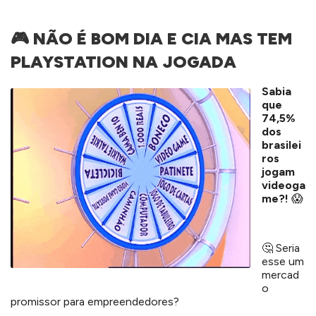
🎮 NÃO É BOM DIA E CIA MAS TEM
PLAYSTATION NA JOGADA
Sabia
que
74,5%
dos
brasilei
ros
jogam
videoga
me?!
😱
🤔 Seria
esse um
mercad
o
promissor para empreendedores?