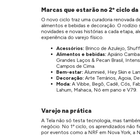
Marcas que estarão no 2º ciclo da
O novo ciclo traz uma curadoria renovada 
alimentos e bebidas e decoração. O rodízio 
novidades e novas histórias a cada etapa, a
experiência do varejo físico.
Acessórios:
Brinco de Azulejo, Shuff
Alimentos e bebidas:
Apiário Cambar
Grandes Laços & Pecan Brasil, Intenso
Campos de Cima.
Bem-estar:
Alumnieé, Hey Skin e La
Decoração:
Arte Terrários, Agoia, De
Moda:
A Vibbe, Begô, Cadê, Cós, Fabi
Lahum, Mahaca, Nó em pano e V79.
Varejo na prática
A Tela não só testa tecnologia, mas também
negócio. No 1º ciclo, os aprendizados não fi
por eventos como a NRF em Nova York, a N