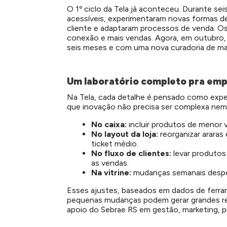
O 1º ciclo da Tela já aconteceu. Durante se
acessíveis, experimentaram novas formas de
cliente e adaptaram processos de venda. Os 
conexão e mais vendas. Agora, em outubro
seis meses e com uma nova curadoria de ma
Um laboratório completo pra em
Na Tela, cada detalhe é pensado como expe
que inovação não precisa ser complexa nem 
No caixa:
incluir produtos de menor v
No layout da loja:
reorganizar araras
ticket médio.
No fluxo de clientes:
levar produtos
as vendas.
Na vitrine:
mudanças semanais despert
Esses ajustes, baseados em dados de ferr
pequenas mudanças podem gerar grandes re
apoio do Sebrae RS em gestão, marketing, p