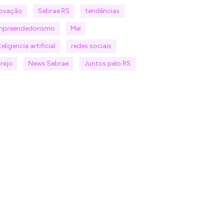
novação
Sebrae RS
tendências
mpreendedorismo
Mei
teligencia artificial
redes sociais
rejo
News Sebrae
Juntos pelo RS