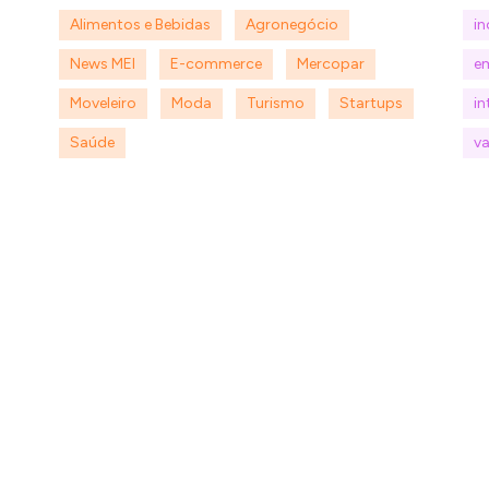
Alimentos e Bebidas
Agronegócio
i
News MEI
E-commerce
Mercopar
e
Moveleiro
Moda
Turismo
Startups
in
Saúde
va