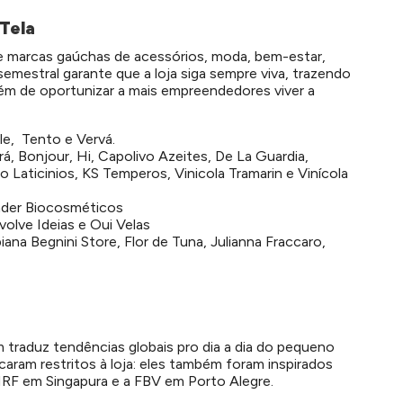
 Tela
de marcas gaúchas de acessórios, moda, bem-estar,
semestral garante que a loja siga sempre viva, trazendo
lém de oportunizar a mais empreendedores viver a
le, Tento e Vervá.
á, Bonjour, Hi, Capolivo Azeites, De La Guardia,
 Laticinios, KS Temperos, Vinicola Tramarin e Vinícola
nder Biocosméticos
volve Ideias e Oui Velas
ana Begnini Store, Flor de Tuna, Julianna Fraccaro,
 traduz tendências globais pro dia a dia do pequeno
caram restritos à loja: eles também foram inspirados
RF em Singapura e a FBV em Porto Alegre.