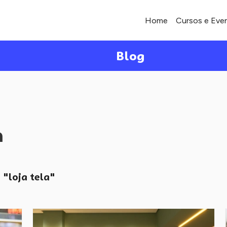
Home
Cursos e Eve
Blog
a
"loja tela"
o