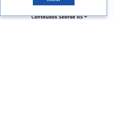
Conteúdos Sebrae RS
Atendimento
Institucional
Siga o SEBRAE RS
Você também pode nos ligar
0800 570 0800
Whatsapp: (51) 32165000
SEBRAE RS © Copyright 2026 - Todos os direitos