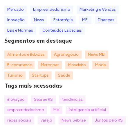
Mercado
Empreendedorismo
Marketing e Vendas
Inovação
News
Estratégia
MEI
Finanças
Leis e Normas
Conteúdos Especiais
Segmentos em destaque
Alimentos e Bebidas
Agronegócio
News MEI
E-commerce
Mercopar
Moveleiro
Moda
Turismo
Startups
Saúde
Tags mais acessadas
inovação
Sebrae RS
tendências
empreendedorismo
Mei
inteligencia artificial
redes sociais
varejo
News Sebrae
Juntos pelo RS