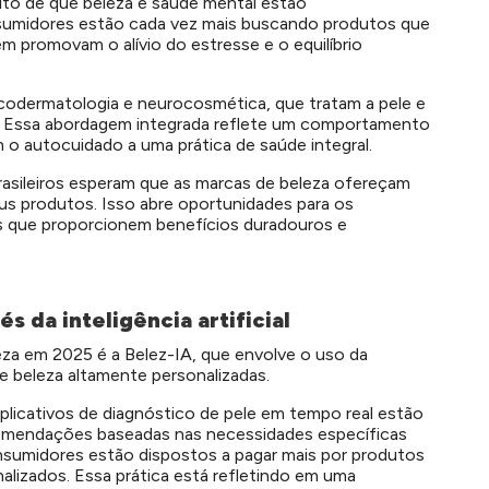
ito de que beleza e saúde mental estão
umidores estão cada vez mais buscando produtos que
 promovam o alívio do estresse e o equilíbrio
odermatologia e neurocosmética, que tratam a pele e
. Essa abordagem integrada reflete um comportamento
m o autocuidado a uma prática de saúde integral.
asileiros esperam que as marcas de beleza ofereçam
seus produtos. Isso abre oportunidades para os
 que proporcionem benefícios duradouros e
s da inteligência artificial
eza em 2025 é a Belez-IA, que envolve o uso da
s de beleza altamente personalizadas.
plicativos de diagnóstico de pele em tempo real estão
omendações baseadas nas necessidades específicas
nsumidores estão dispostos a pagar mais por produtos
alizados. Essa prática está refletindo em uma