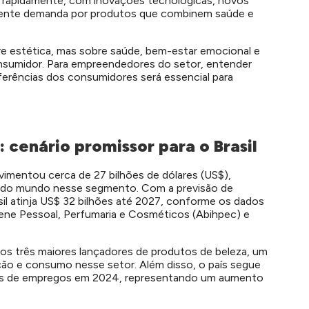
r rapidamente, com inovações tecnológicas, novos
nte demanda por produtos que combinem saúde e
re estética, mas sobre saúde, bem-estar emocional e
onsumidor. Para empreendedores do setor, entender
erências dos consumidores será essencial para
 cenário promissor para o Brasil
imentou cerca de 27 bilhões de dólares (US$),
s do mundo nesse segmento. Com a previsão de
il atinja US$ 32 bilhões até 2027, conforme os dados
giene Pessoal, Perfumaria e Cosméticos (Abihpec) e
 os três maiores lançadores de produtos de beleza, um
ção e consumo nesse setor. Além disso, o país segue
hões de empregos em 2024, representando um aumento