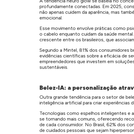
A tendência neuro glow se baseia no conce
profundamente conectadas. Em 2025, cons
não apenas cuidem da aparência, mas também
emocional.
Esse movimento envolve práticas como psic
o cabelo enquanto cuidam da saúde mental
crescente entre os brasileiros, que associa
Segundo a Mintel, 81% dos consumidores br
evidências científicas sobre a eficácia de 
empreendedores que investem em soluções
sustentáveis.
Belez-IA: a personalização atravé
Outra grande tendência para o setor de bel
inteligência artificial para criar experiência
Tecnologias como espelhos inteligentes e a
se tornando mais comuns, oferecendo rec
de cada consumidor.
No Brasil, 62% dos co
de cuidados pessoais que sejam hiperperson