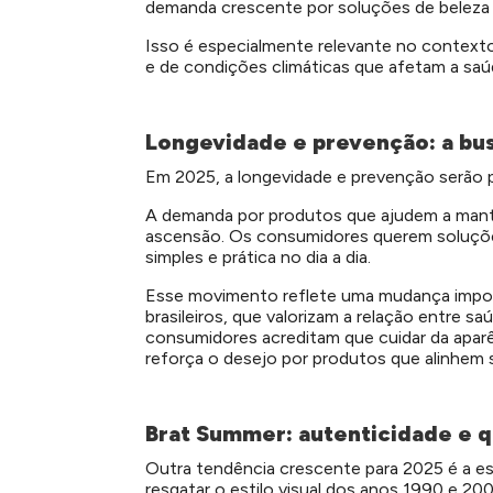
demanda crescente por soluções de beleza 
Isso é especialmente relevante no contexto 
e de condições climáticas que afetam a saú
Longevidade e prevenção: a bu
Em 2025, a longevidade e prevenção serão p
A demanda por produtos que ajudem a mante
ascensão. Os consumidores querem soluçõe
simples e prática no dia a dia.
Esse movimento reflete uma mudança imp
brasileiros, que valorizam a relação entre 
consumidores acreditam que cuidar da apar
reforça o desejo por produtos que alinhem s
Brat Summer: autenticidade e q
Outra tendência crescente para 2025 é a 
resgatar o estilo visual dos anos 1990 e 20