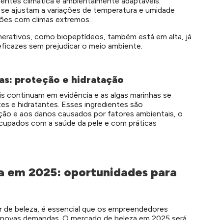
entes climática e ambientalmente adaptáveis.
se ajustam a variações de temperatura e umidade
ões com climas extremos.
nerativos, como biopeptídeos, também está em alta, já
icazes sem prejudicar o meio ambiente.
as: proteção e hidratação
is continuam em evidência e as algas marinhas se
es e hidratantes. Esses ingredientes são
ção e aos danos causados por fatores ambientais, o
ocupados com a saúde da pele e com práticas
za em 2025: oportunidades para
 de beleza, é essencial que os empreendedores
s novas demandas. O mercado de beleza em 2025 será