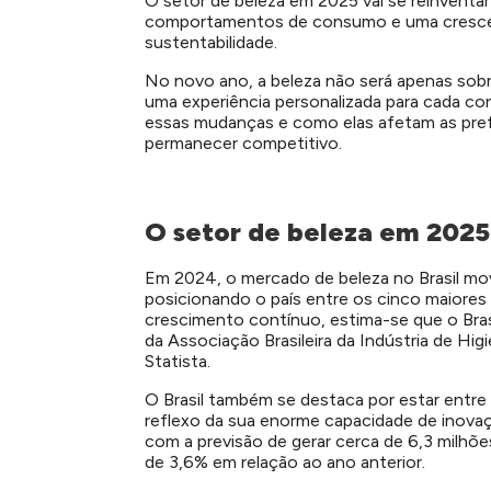
O setor de beleza em 2025 vai se reinventa
comportamentos de consumo e uma cresce
sustentabilidade.
No novo ano, a beleza não será apenas sob
uma experiência personalizada para cada c
essas mudanças e como elas afetam as pref
permanecer competitivo.
O setor de beleza em 2025:
Em 2024, o mercado de beleza no Brasil mov
posicionando o país entre os cinco maiore
crescimento contínuo, estima-se que o Bras
da Associação Brasileira da Indústria de Hi
Statista.
O Brasil também se destaca por estar entre
reflexo da sua enorme capacidade de inova
com a previsão de gerar cerca de 6,3 mil
de 3,6% em relação ao ano anterior.