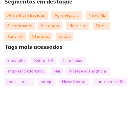
Segmentos em destaque
Alimentos e Bebidas
Agronegócio
News MEI
E-commerce
Mercopar
Moveleiro
Moda
Turismo
Startups
Saúde
Tags mais acessadas
inovação
Sebrae RS
tendências
empreendedorismo
Mei
inteligencia artificial
redes sociais
varejo
News Sebrae
Juntos pelo RS