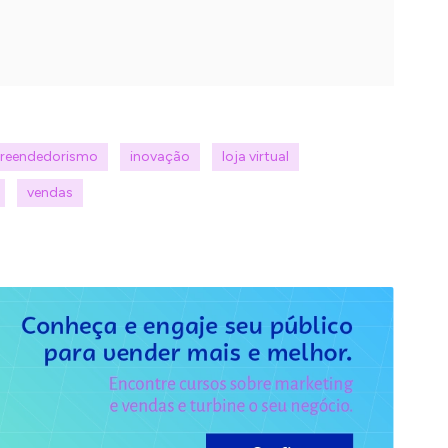
reendedorismo
inovação
loja virtual
vendas