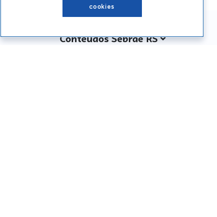
cookies
Conteúdos Sebrae RS
Atendimento
Institucional
Siga o SEBRAE RS
Você também pode nos ligar
0800 570 0800
Whatsapp: (51) 32165000
SEBRAE RS © Copyright 2026 - Todos os direitos