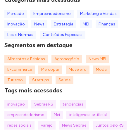
Mercado
Empreendedorismo
Marketing e Vendas
Inovação
News
Estratégia
MEI
Finanças
Leis e Normas
Conteúdos Especiais
Segmentos em destaque
Alimentos e Bebidas
Agronegócio
News MEI
E-commerce
Mercopar
Moveleiro
Moda
Turismo
Startups
Saúde
Tags mais acessadas
inovação
Sebrae RS
tendências
empreendedorismo
Mei
inteligencia artificial
redes sociais
varejo
News Sebrae
Juntos pelo RS