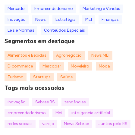
Mercado
Empreendedorismo
Marketing e Vendas
Inovação
News
Estratégia
MEI
Finanças
Leis e Normas
Conteúdos Especiais
Segmentos em destaque
Alimentos e Bebidas
Agronegócio
News MEI
E-commerce
Mercopar
Moveleiro
Moda
Turismo
Startups
Saúde
Tags mais acessadas
inovação
Sebrae RS
tendências
empreendedorismo
Mei
inteligencia artificial
redes sociais
varejo
News Sebrae
Juntos pelo RS