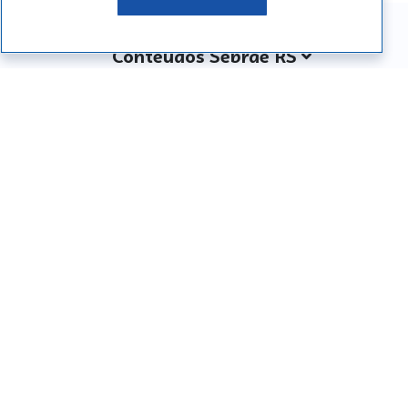
Conteúdos Sebrae RS
Atendimento
Institucional
Siga o SEBRAE RS
Você também pode nos ligar
0800 570 0800
Whatsapp: (51) 32165000
SEBRAE RS © Copyright 2026 - Todos os direitos
reservados