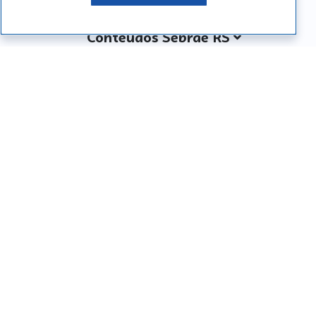
Conteúdos Sebrae RS
Atendimento
Institucional
Siga o SEBRAE RS
Você também pode nos ligar
0800 570 0800
Whatsapp: (51) 32165000
SEBRAE RS © Copyright 2026 - Todos os direitos
reservados