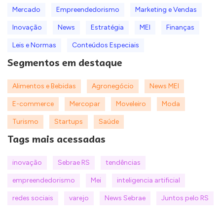
Mercado
Empreendedorismo
Marketing e Vendas
Inovação
News
Estratégia
MEI
Finanças
Leis e Normas
Conteúdos Especiais
Segmentos em destaque
Alimentos e Bebidas
Agronegócio
News MEI
E-commerce
Mercopar
Moveleiro
Moda
Turismo
Startups
Saúde
Tags mais acessadas
inovação
Sebrae RS
tendências
empreendedorismo
Mei
inteligencia artificial
redes sociais
varejo
News Sebrae
Juntos pelo RS