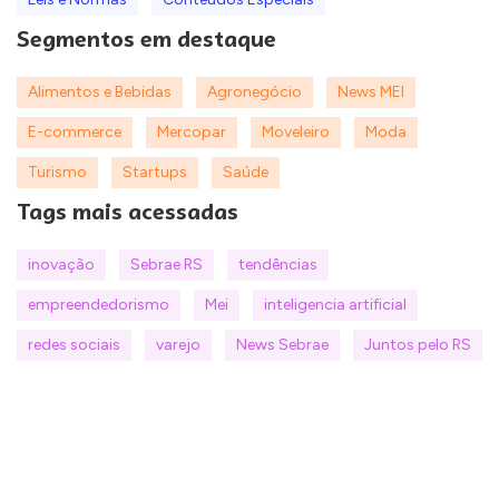
Segmentos em destaque
Alimentos e Bebidas
Agronegócio
News MEI
E-commerce
Mercopar
Moveleiro
Moda
Turismo
Startups
Saúde
Tags mais acessadas
inovação
Sebrae RS
tendências
empreendedorismo
Mei
inteligencia artificial
redes sociais
varejo
News Sebrae
Juntos pelo RS