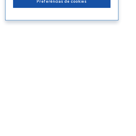
Preferências de cookies
Conteúdos Sebrae RS
Ate
Blog
Enco
Cursos
Ouvid
Eventos
Polít
Consultorias
Contr
SEBRAE RS © Copyright 2026 - Todos os di