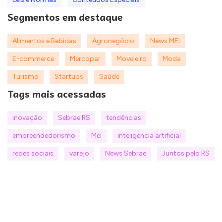
Segmentos em destaque
Alimentos e Bebidas
Agronegócio
News MEI
E-commerce
Mercopar
Moveleiro
Moda
Turismo
Startups
Saúde
Tags mais acessadas
inovação
Sebrae RS
tendências
empreendedorismo
Mei
inteligencia artificial
redes sociais
varejo
News Sebrae
Juntos pelo RS