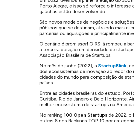
Em 2022 tivemos a primeira edição do Sout
Porto Alegre, e isso só reforça o interesse
gaúchas estão desenvolvendo.
São novos modelos de negócios e soluções
públicos que se destinam, atraindo mais clie
parcerias ou aquisições e principalmente in
O cenário é promissor! O RS já rompeu a barr
a terceira posição em densidade de startu
Associação Brasileira de Startups.
No mês de junho (2022), a
StartupBlink
, c
dos ecossistemas de inovação ao redor do 
cidades do mundo para composição de star
países.
Entre as cidades brasileiras do estudo, Port
Curitiba, Rio de Janeiro e Belo Horizonte. 
melhor ecossistema de startups na América 
No ranking
100 Open Startups
de 2022, o R
outras 6 nos Rankings TOP 10 por categoria