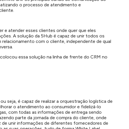
matizando o processo de atendimento e
liente.
er e atender esses clientes onde quer que eles
ações. A solução da 5Hub é capaz de unir todos os
m relacionamento com o cliente, independente de qual
nversa.
colocou essa solução na linha de frente do CRM no
u seja, é capaz de realizar a orquestração logística de
lhorar o atendimento ao consumidor e fidelizá-lo
regas, com todas as informações de entrega sendo
fazendo parte da jornada de compra do cliente, onde
z de unir informações de diferentes fornecedores de
do as suas operações, tudo de forma White Label,