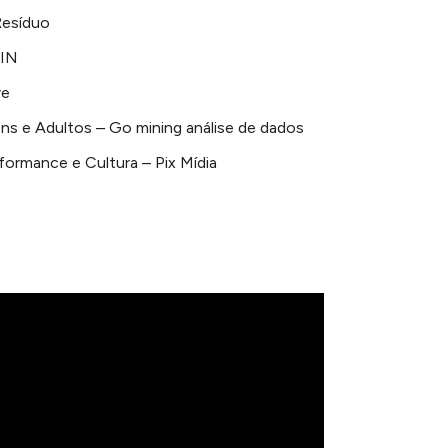
Resíduo
 IN
re
s e Adultos – Go mining análise de dados
ormance e Cultura – Pix Mídia