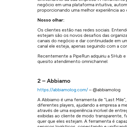
negócio em uma plataforma intuitiva, auto
proporcionando uma melhor experiência ao c
Nosso olhar:
Os clientes estão nas redes sociais. Entend
estejam são os novos desafios das organiz
canais do negócio e dar continuidade em u
canal ele esteja, apenas seguindo com a co
Recentemente a PipeRun adquiriu a 5Hub e 
quesito atendimento omnichannel.
2 – Abbiamo
https://abbiamolog.com/
– @abbiamolog
A Abbiamo é uma ferramenta de “Last Mile”, o
diferentes players, ajudando a empresa a me
através de uma experiência incrível de ent
exibidas ao cliente de modo transparente, 
quer que eles estejam. A ferramenta é capa
serviços logísticos, conectando e unifican