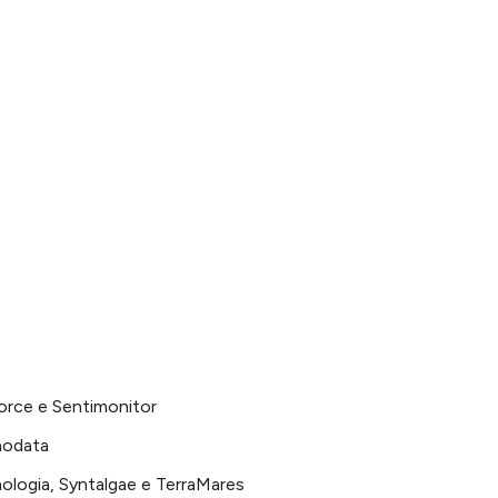
Force e Sentimonitor
nodata
ologia, Syntalgae e TerraMares