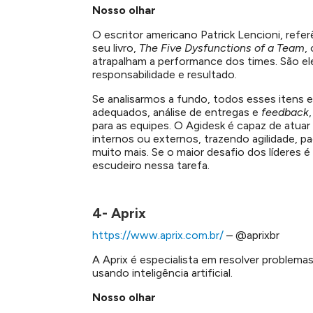
Nosso olhar
O escritor americano Patrick Lencioni, refe
seu livro,
The Five Dysfunctions of a Team
,
atrapalham a performance dos times. São el
responsabilidade e resultado.
Se analisarmos a fundo, todos esses itens e
adequados, análise de entregas e
feedback
para as equipes. O Agidesk é capaz de atuar 
internos ou externos, trazendo agilidade, p
muito mais. Se o maior desafio dos líderes é 
escudeiro nessa tarefa.
4- Aprix
https://www.aprix.com.br/
– @aprixbr
A Aprix é especialista em resolver problem
usando inteligência artificial.
Nosso olhar