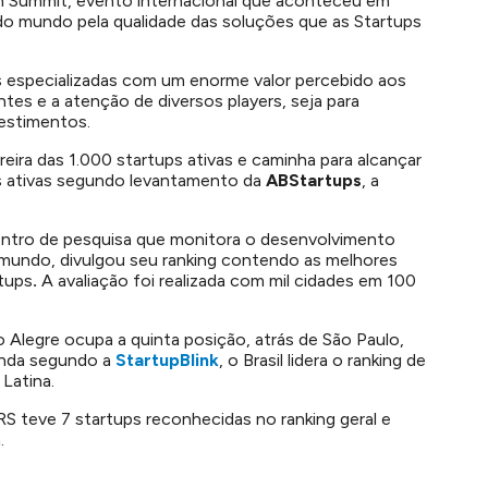
h Summit, evento internacional que aconteceu em
 do mundo pela qualidade das soluções que as Startups
 especializadas com um enorme valor percebido aos
ntes e a atenção de diversos players, seja para
vestimentos.
eira das 1.000 startups ativas e caminha para alcançar
ps ativas segundo levantamento da
ABStartups
, a
entro de pesquisa que monitora o desenvolvimento
mundo, divulgou seu ranking contendo as melhores
tups
.
A avaliação foi realizada com mil cidades em 100
o Alegre ocupa a quinta posição, atrás de São Paulo,
Ainda segundo a
StartupBlink
, o Brasil lidera o ranking de
Latina.
S teve 7 startups reconhecidas no ranking geral e
.