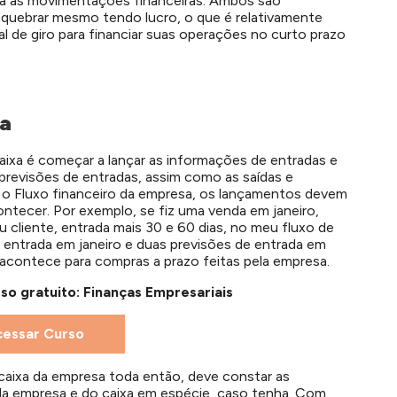
a as movimentações financeiras. Ambos são
 quebrar mesmo tendo lucro, o que é relativamente
 de giro para financiar suas operações no curto prazo
xa
caixa é começar a lançar as informações de entradas e
e previsões de entradas, assim como as saídas e
ar o Fluxo financeiro da empresa, os lançamentos devem
ontecer. Por exemplo, se fiz uma venda em janeiro,
 cliente, entrada mais 30 e 60 dias, no meu fluxo de
entrada em janeiro e duas previsões de entrada em
acontece para compras a prazo feitas pela empresa.
rso gratuito: Finanças Empresariais
cessar Curso
caixa da empresa toda então, deve constar as
da empresa e do caixa em espécie, caso tenha. Com