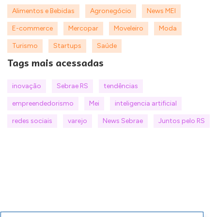
Alimentos e Bebidas
Agronegócio
News MEI
E-commerce
Mercopar
Moveleiro
Moda
Turismo
Startups
Saúde
Tags mais acessadas
inovação
Sebrae RS
tendências
empreendedorismo
Mei
inteligencia artificial
redes sociais
varejo
News Sebrae
Juntos pelo RS