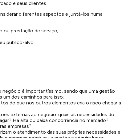
ado e seus clientes.
nsiderar diferentes aspectos e juntá-los numa
 ou prestação de serviço;
eu público-alvo.
u negócio é importantíssimo, sendo que uma gestão
as um dos caminhos para isso;
tos do que nos outros elementos cria o risco chegar a
ões externas ao negócio: quais as necessidades do
agar? Há alta ou baixa concorrência no mercado?
tras empresas?
orizam o atendimento das suas próprias necessidades e
 a empresa cobrir seus custos e adquirir lucro;