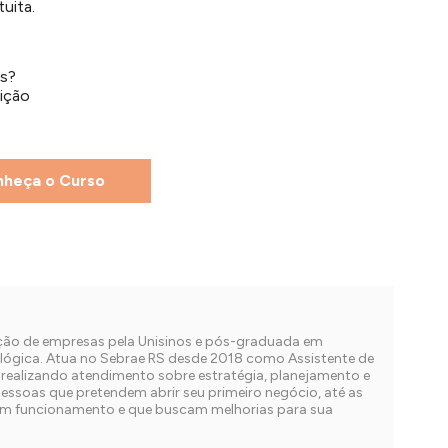
uita.
as?
ição
heça o Curso
ção de empresas pela Unisinos e pós-graduada em
ógica. Atua no Sebrae RS desde 2018 como Assistente de
realizando atendimento sobre estratégia, planejamento e
ssoas que pretendem abrir seu primeiro negócio, até as
em funcionamento e que buscam melhorias para sua