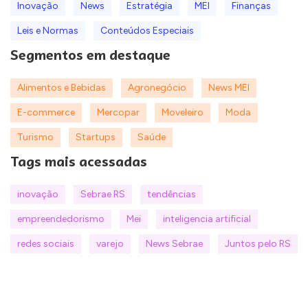
Inovação
News
Estratégia
MEI
Finanças
Leis e Normas
Conteúdos Especiais
Segmentos em destaque
Alimentos e Bebidas
Agronegócio
News MEI
E-commerce
Mercopar
Moveleiro
Moda
Turismo
Startups
Saúde
Tags mais acessadas
inovação
Sebrae RS
tendências
empreendedorismo
Mei
inteligencia artificial
redes sociais
varejo
News Sebrae
Juntos pelo RS