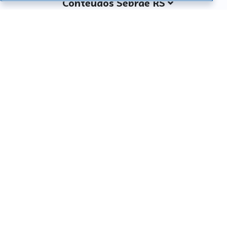
Conteúdos Sebrae RS
Atendimento
Institucional
Siga o SEBRAE RS
Você também pode nos ligar
0800 570 0800
Whatsapp: (51) 32165000
SEBRAE RS © Copyright 2026 - Todos os direitos
reservados
Desenvolvido por