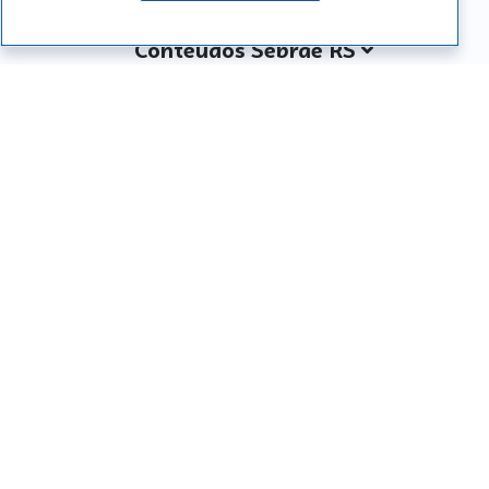
Conteúdos Sebrae RS
Atendimento
Institucional
Siga o SEBRAE RS
Você também pode nos ligar
0800 570 0800
Whatsapp: (51) 32165000
SEBRAE RS © Copyright 2026 - Todos os direitos
reservados