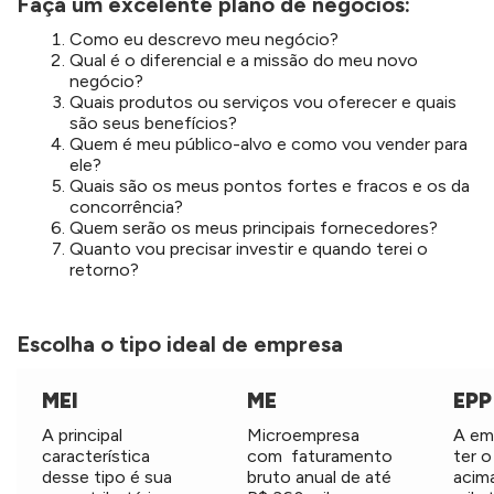
Faça um excelente plano de negócios:
Como eu descrevo meu negócio?
Qual é o diferencial e a missão do meu novo
negócio?
Quais produtos ou serviços vou oferecer e quais
são seus benefícios?
Quem é meu público-alvo e como vou vender para
ele?
Quais são os meus pontos fortes e fracos e os da
concorrência?
Quem serão os meus principais fornecedores?
Quanto vou precisar investir e quando terei o
retorno?
Escolha o tipo ideal de empresa
MEI
ME
EPP
A principal
Microempresa
A em
característica
com faturamento
ter 
desse tipo é sua
bruto anual de até
acim