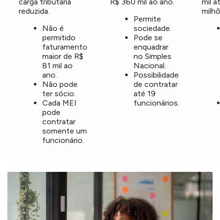
carga tributária
R$ 360 mil ao ano.
mil a
reduzida.
milh
Permite
Não é
sociedade.
permitido
Pode se
faturamento
enquadrar
maior de R$
no Simples
81 mil ao
Nacional.
ano.
Possibilidade
Não pode
de contratar
ter sócio.
até 19
Cada MEI
funcionários.
pode
contratar
somente um
funcionário.