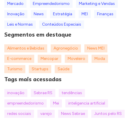
Mercado
Empreendedorismo
Marketing e Vendas
Inovação
News
Estratégia
MEI
Finanças
Leis e Normas
Conteúdos Especiais
Segmentos em destaque
Alimentos e Bebidas
Agronegócio
News MEI
E-commerce
Mercopar
Moveleiro
Moda
Turismo
Startups
Saúde
Tags mais acessadas
inovação
Sebrae RS
tendências
empreendedorismo
Mei
inteligencia artificial
redes sociais
varejo
News Sebrae
Juntos pelo RS