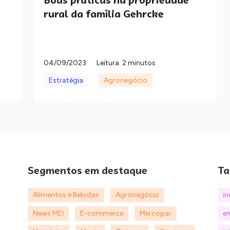
rural da família Gehrcke
04/09/2023
Leitura: 2 minutos
Estratégia
Agronegócio
Segmentos em destaque
Ta
Alimentos e Bebidas
Agronegócio
i
News MEI
E-commerce
Mercopar
e