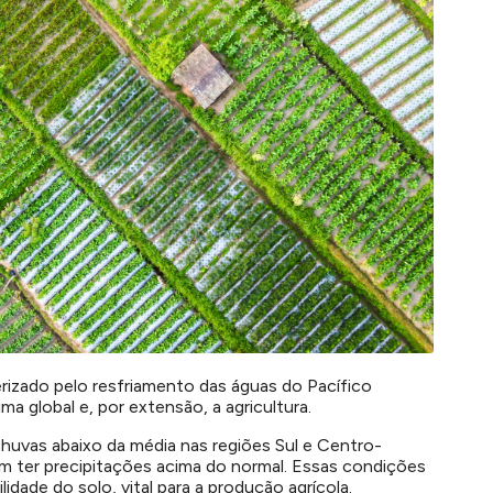
izado pelo resfriamento das águas do Pacífico
ma global e, por extensão, a agricultura.
chuvas abaixo da média nas regiões Sul e Centro-
 ter precipitações acima do normal. Essas condições
idade do solo, vital para a produção agrícola.