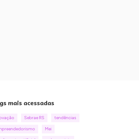
gs mais acessadas
novação
Sebrae RS
tendências
mpreendedorismo
Mei