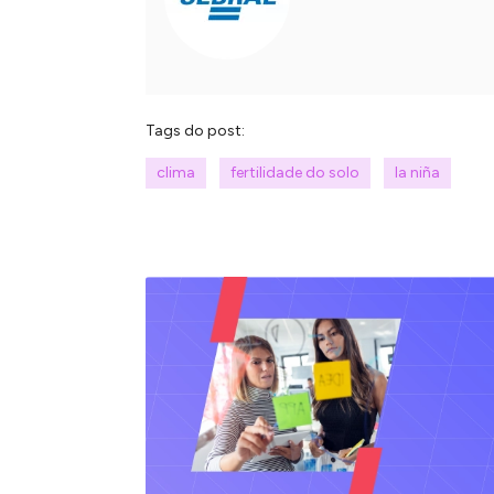
Tags do post:
clima
fertilidade do solo
la niña