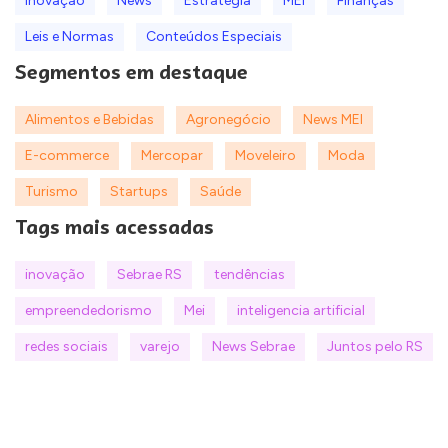
Inovação
News
Estratégia
MEI
Finanças
Leis e Normas
Conteúdos Especiais
Segmentos em destaque
Alimentos e Bebidas
Agronegócio
News MEI
E-commerce
Mercopar
Moveleiro
Moda
Turismo
Startups
Saúde
Tags mais acessadas
inovação
Sebrae RS
tendências
empreendedorismo
Mei
inteligencia artificial
redes sociais
varejo
News Sebrae
Juntos pelo RS