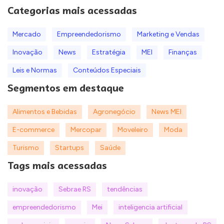
Categorias mais acessadas
Mercado
Empreendedorismo
Marketing e Vendas
Inovação
News
Estratégia
MEI
Finanças
Leis e Normas
Conteúdos Especiais
Segmentos em destaque
Alimentos e Bebidas
Agronegócio
News MEI
E-commerce
Mercopar
Moveleiro
Moda
Turismo
Startups
Saúde
Tags mais acessadas
inovação
Sebrae RS
tendências
empreendedorismo
Mei
inteligencia artificial