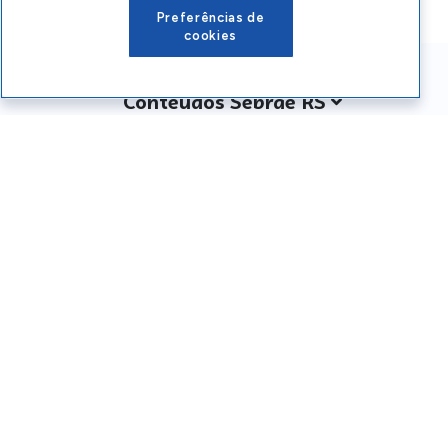
Preferências de
cookies
Conteúdos Sebrae RS
Atendimento
Institucional
Siga o SEBRAE RS
Você também pode nos ligar
0800 570 0800
Whatsapp: (51) 32165000