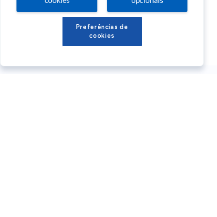
cookies
opcionais
Preferências de
cookies
Conteúdos Sebrae RS
Atendimento
Institucional
Siga o SEBRAE RS