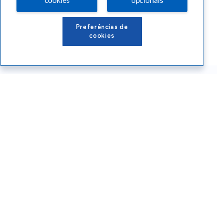
cookies
opcionais
Preferências de
cookies
Conteúdos Sebrae RS
Atendimento
Institucional
Siga o SEBRAE RS