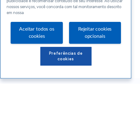
publicidade e recomendar conteúdo de seu interesse. Ao utilizar
nossos serviços, você concorda com tal monitoramento descrito
em nossa
Aceitar todos os
Rejeitar cookies
cookies
opcionais
Preferências de
cookies
Conteúdos Sebrae RS
Atendimento
Institucional
Siga o SEBRAE RS