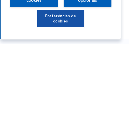
cookies
opcionais
Preferências de
cookies
Conteúdos Sebrae RS
Atendimento
Institucional
Siga o SEBRAE RS