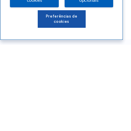
cookies
opcionais
Preferências de
cookies
Conteúdos Sebrae RS
Atendimento
Institucional
Siga o SEBRAE RS