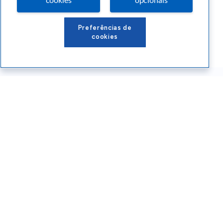
cookies
opcionais
Preferências de
cookies
Conteúdos Sebrae RS
Atendimento
Institucional
Siga o SEBRAE RS