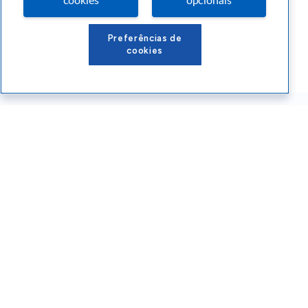
cookies
opcionais
Preferências de
cookies
Conteúdos Sebrae RS
Atendimento
Institucional
Siga o SEBRAE RS