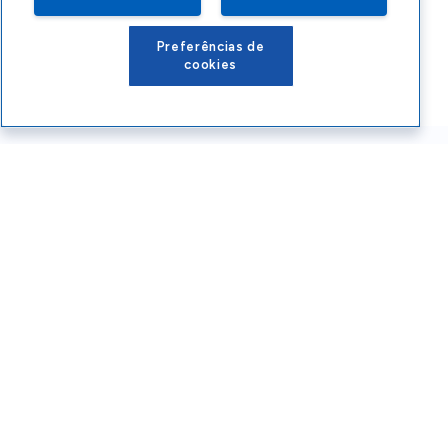
Preferências de
cookies
Conteúdos Sebrae RS
Atendimento
Institucional
Siga o SEBRAE RS
Você também pode nos ligar