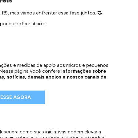
o RS, mas vamos enfrentar essa fase juntos.
🤝
 pode conferir abaixo:
nações e medidas de apoio aos micros e pequenos
 Nessa página você confere
informações sobre
iras, notícias, demais apoios e nossos canais de
ESSE AGORA
descubra como suas iniciativas podem elevar a
ba mais sobre as estratégias e ações que podem