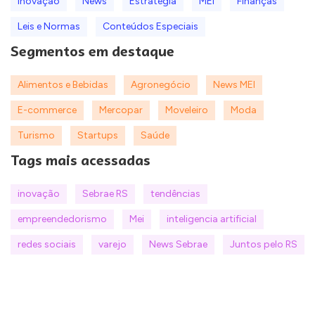
Inovação
News
Estratégia
MEI
Finanças
Leis e Normas
Conteúdos Especiais
Segmentos em destaque
Alimentos e Bebidas
Agronegócio
News MEI
E-commerce
Mercopar
Moveleiro
Moda
Turismo
Startups
Saúde
Tags mais acessadas
inovação
Sebrae RS
tendências
empreendedorismo
Mei
inteligencia artificial
redes sociais
varejo
News Sebrae
Juntos pelo RS